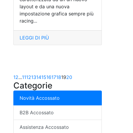
layout e da una nuova
impostazione grafica sempre più
racing...
LEGGI DI PIÙ
1
2
...
11
12
13
14
15
16
17
18
19
20
Categorie
Novità Accossato
B2B Accossato
Assistenza Accossato