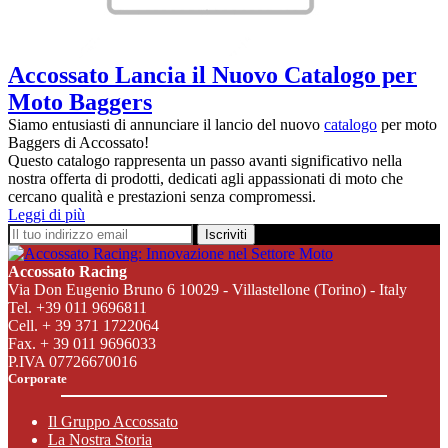
Accossato Lancia il Nuovo Catalogo per
Moto Baggers
Siamo entusiasti di annunciare il lancio del nuovo
catalogo
per moto
Baggers di Accossato!
Questo catalogo rappresenta un passo avanti significativo nella
nostra offerta di prodotti, dedicati agli appassionati di moto che
cercano qualità e prestazioni senza compromessi.
Leggi di più
Iscriviti
Accossato Racing
Via Don Eugenio Bruno 6 10029 - Villastellone (Torino) - Italy
Tel. +39 011 9696811
Cell. + 39 371 1722064
Fax. + 39 011 9696033
P.IVA 07726670016
Corporate
Il Gruppo Accossato
La Nostra Storia