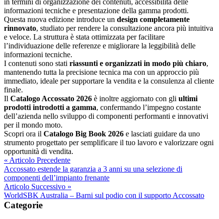
in termini di organizzazione dei contenuti, accessibilità delle
informazioni tecniche e presentazione della gamma prodotti.
Questa nuova edizione introduce un
design completamente
rinnovato
, studiato per rendere la consultazione ancora più intuitiva
e veloce. La struttura è stata ottimizzata per facilitare
l’individuazione delle referenze e migliorare la leggibilità delle
informazioni tecniche.
I contenuti sono stati
riassunti e organizzati in modo più chiaro
,
mantenendo tutta la precisione tecnica ma con un approccio più
immediato, ideale per supportare la vendita e la consulenza al cliente
finale.
Il
Catalogo Accossato 2026
è inoltre aggiornato con gli
ultimi
prodotti introdotti a gamma
, confermando l’impegno costante
dell’azienda nello sviluppo di componenti performanti e innovativi
per il mondo moto.
Scopri ora il
Catalogo Big Book 2026
e lasciati guidare da uno
strumento progettato per semplificare il tuo lavoro e valorizzare ogni
opportunità di vendita.
« Articolo Precedente
Accossato estende la garanzia a 3 anni su una selezione di
componenti dell’impianto frenante
Articolo Successivo »
WorldSBK Australia – Barni sul podio con il supporto Accossato
Categorie