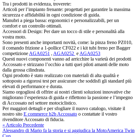
Tra i prodotti in evidenza, troverete:
Articoli per l’impianto frenante: progettati per garantire la massima
sicurezza e affidabilità in ogni condizione di guida.
Manubri a piega bassa: ergonomici e personalizzabili, per un
comfort e un controllo ottimali.
Accessori di Design: Per dare un tocco di stile e personalità alla
vostra moto.
Sono presenti anche importanti novità, come: la pinza freno PZ010,
il comando frizione a 1-pollice CF022 e i kit tubi freno per Bagger
competizione
AGA0251
,
AGA0252
e
AGA0253
Questi nuovi componenti vanno ad arricchire la varietà dei prodotti
Accossato e strizzano l’occhio a tutti quei piloti amanti delle moto
dalla grossa cilindrata.
Ogni prodotto è stato realizzato con materiali di alta qualità e
sottoposto a rigorosi test per assicurare che soddisfi gli standard più
elevati di performance e durata.
Siamo orgogliosi di offrire ai nostri clienti soluzioni innovative che
migliorano l’esperienza di guida e riflettono la passione e l’impegno
di Accossato nel settore motociclistico.
Per maggiori dettagli e per sfogliare il nuovo catalogo, visitate il
nostro sito
E commerce b2b Accossato
o contattate il vostro
rivenditore Accossato di fiducia.
« Articolo Precedente
Alessandro di Mario fa la storia e si aggiudica la MotoAmerica Twin
Cup