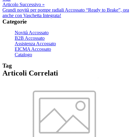
Articolo Successivo »
Grandi novità per pompe radiali Accossato “Ready to Brake”, ora
anche con Vaschetta Integrata!
Categorie
Novità Accossato
B2B Accossato
Assistenza Accossato
EICMA Accossato
Catalogo
Tag
Articoli Correlati